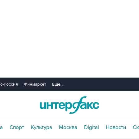
с-Россия
Финмаркет
Еще...
а
Спорт
Культура
Москва
Digital
Новости
С