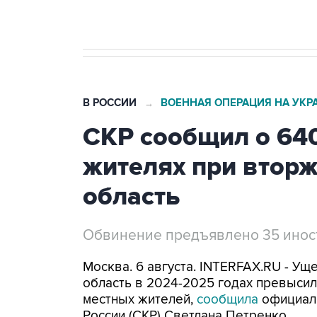
В РОССИИ
ВОЕННАЯ ОПЕРАЦИЯ НА УКР
→
СКР сообщил о 64
жителях при втор
область
Обвинение предъявлено 35 ино
Москва. 6 августа. INTERFAX.RU - Ущ
область в 2024-2025 годах превысил 
местных жителей,
сообщила
официал
России (СКР) Светлана Петренко.