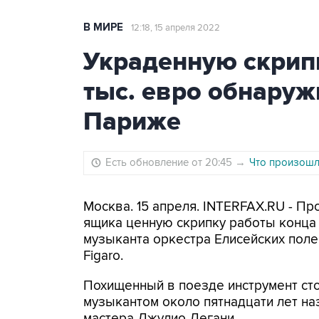
В МИРЕ
12:18, 15 апреля 2022
Украденную скрипк
тыс. евро обнаруж
Париже
Есть обновление от 20:45
→
Что произошло
Москва. 15 апреля. INTERFAX.RU - П
ящика ценную скрипку работы конца 
музыканта оркестра Елисейских поле
Figaro.
Похищенный в поезде инструмент сто
музыкантом около пятнадцати лет на
мастера Джулио Дегани.