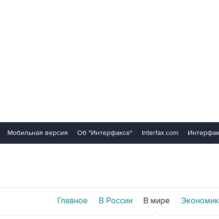
Мобильная версия
Об "Интерфаксе"
Interfax.com
Интерфак
Главное
В России
В мире
Экономик