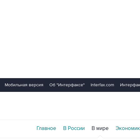
Мобильная версия
Об "Интерфаксе"
Interfax.com
Интерфак
Главное
В России
В мире
Экономик