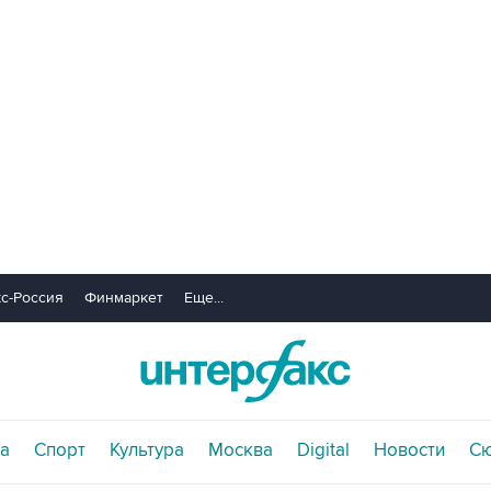
с-Россия
Финмаркет
Еще...
а
Спорт
Культура
Москва
Digital
Новости
С