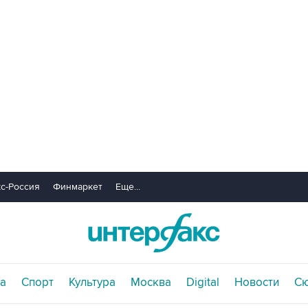
с-Россия
Финмаркет
Еще...
а
Спорт
Культура
Москва
Digital
Новости
С