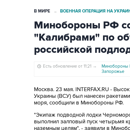
В МИРЕ
ВОЕННАЯ ОПЕРАЦИЯ НА УКРАИ
→
Минобороны РФ со
"Калибрами" по об
российской подло
Есть обновление от 11:21
→
Минобороны Р
Запорожье
Москва. 23 мая. INTERFAX.RU - Высо
Украины (ВСУ) был нанесен ракетами
моря, сообщили в Минобороны РФ.
"Экипаж подводной лодки Черноморс
выполнил залповый пуск четырьмя к
наземным целям", - заявили в Миноб