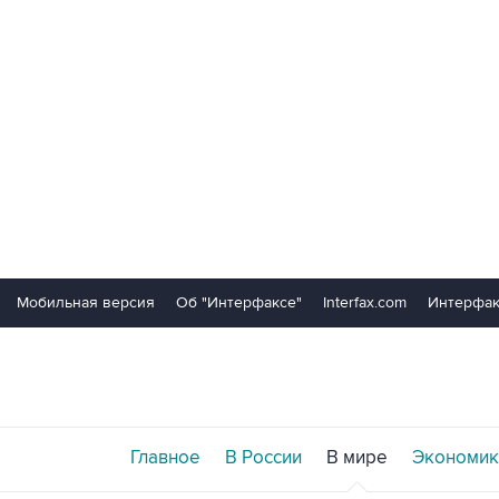
Мобильная версия
Об "Интерфаксе"
Interfax.com
Интерфак
Главное
В России
В мире
Экономик