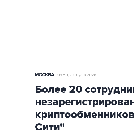
Социальная реклама, АНО «Национальные приоритеты».
И
Аксенов сообщил о четвертом п
Крым
МОСКВА
09:50, 7 августа 2026
Более 20 сотрудни
незарегистрирова
криптообменников
Сити"