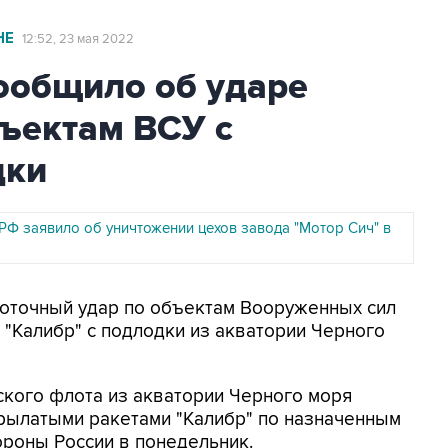
НЕ
12:52, 23 мая 2022
общило об ударе
ъектам ВСУ с
дки
Ф заявило об уничтожении цехов завода "Мотор Сич" в
коточный удар по объектам Вооруженных сил
 "Калибр" с подлодки из акватории Черного
кого флота из акватории Черного моря
рылатыми ракетами "Калибр" по назначенным
ороны России в понедельник.