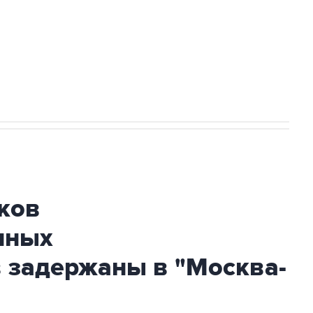
НН 7725383515 Erid: F7NfYUJCUneVdwcydK6A
огибшем в результате атаки ВСУ на
ков
нных
 задержаны в "Москва-