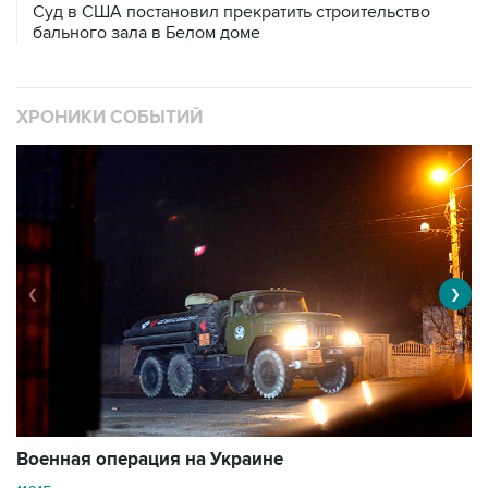
Суд в США постановил прекратить строительство
бального зала в Белом доме
ХРОНИКИ СОБЫТИЙ
❮
❯
Военная операция на Украине
О