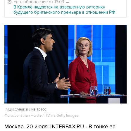
Есть обновление от 13:03
→
В Кремле надеются на взвешенную риторику
будущего британского премьера в отношении РФ
Риши Сунак и Лиз Трасс
Фото: Jonathan Hordle / ITV via Getty Images
Москва. 20 июля. INTERFAX.RU - В гонке за