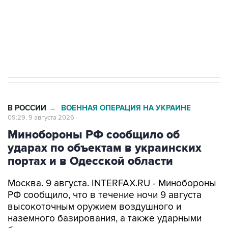
ИНН 7725383515 Erid: F7NfYUJCUneVdwcydK6A
Кабмин РФ разрешил до 1 июля 2027 года
импорт, выпуск и обращение бензина Евро 2,
Евро 3, Евро 4
В РОССИИ
ВОЕННАЯ ОПЕРАЦИЯ НА УКРАИНЕ
→
09:29, 9 августа 2026
Минобороны РФ сообщило об
ударах по объектам в украинских
портах и в Одесской области
Москва. 9 августа. INTERFAX.RU - Минобороны
РФ сообщило, что в течение ночи 9 августа
высокоточным оружием воздушного и
наземного базирования, а также ударными