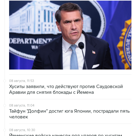
08 августа, 11:53
Хуситы заявили, что действуют против Саудовской
Аравии для снятия блокады с Йемена
08 августа, 11:04
Тайфун "Долфин" достиг юга Японии, пострадали пять
человек
08 августа, 10:30
Йеменские войска нанесли ряд ударов по хуситам