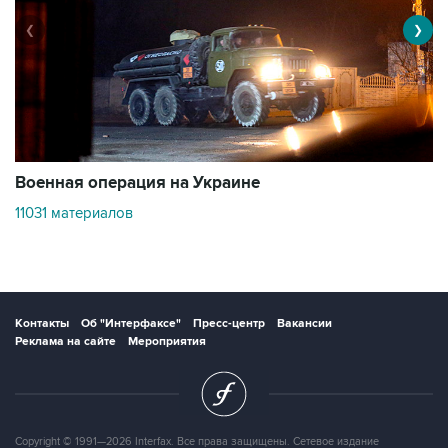
❮
❯
Военная операция на Украине
О
11031 материалов
3
Контакты
Об "Интерфаксе"
Пресс-центр
Вакансии
Реклама на сайте
Мероприятия
Copyright © 1991—2026 Interfax. Все права защищены. Сетевое издание