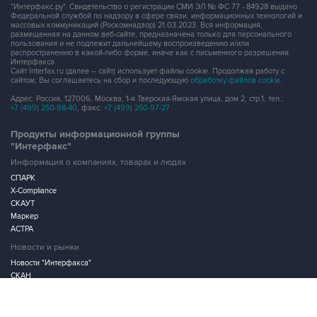
"Интерфакс.ру". Свидетельство о регистрации СМИ ЭЛ № ФС 77 - 84928 выдано
Федеральной службой по надзору в сфере связи, информационных технологий и
массовых коммуникаций (Роскомнадзор) 21.03.2023. Вся информация,
размещенная на данном веб-сайте, предназначена только для персонального
пользования и не подлежит дальнейшему воспроизведению и/или
распространению в какой-либо форме, иначе как с письменного разрешения
Интерфакса.
Сайт Interfax.ru (далее – сайт) использует файлы cookie. Продолжая работу с
сайтом, Вы соглашаетесь на сбор и последующую
обработку файлов cookie
.
Адрес: Россия, 127006, Москва, 1-я Тверская-Ямская улица, дом 2, стр.1, тел.:
+7 (499) 250-98-40
, факс:
+7 (499) 250-97-27
Продукты информационной группы
"Интерфакс"
Информация о компаниях, товарах и людях
СПАРК
X-Compliance
СКАУТ
Маркер
АСТРА
Новости и рынки
Новости "Интерфакса"
СКАН
RUDATA
Центр раскрытия корпоративной информации