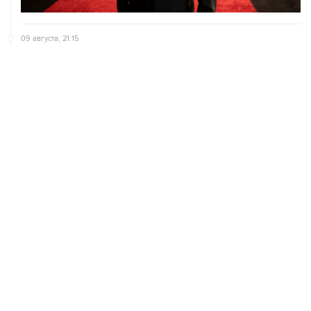
09 августа, 21:15
В Канаде из-за природных пожаров эвакуировали 22
тыс. человек
09 августа, 18:09
ХАМАС подтвердил готовность работать над
выполнением плана Совета мира по Газе
09 августа, 15:55
Дамаск и Москва реорганизуют работу российских
баз в Сирии
ХРОНИКИ СОБЫТИЙ