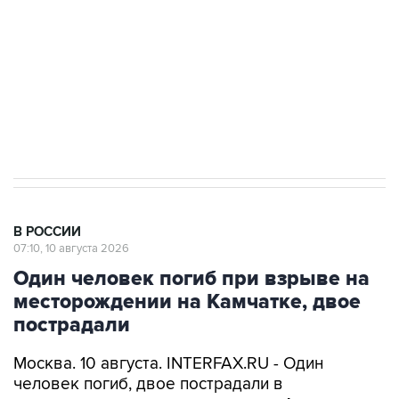
электросетевых объектов и агрокомплексов
Социальная реклама, АНО «Национальные приоритеты».
ИНН 7725383515 Erid: F7NfYUJCUneVdwcydK6A
Путин вывел "Шереметьево" из
стратегического списка с целью снять
препятствие для приватизации
В РОССИИ
07:10, 10 августа 2026
Один человек погиб при взрыве на
месторождении на Камчатке, двое
пострадали
Москва. 10 августа. INTERFAX.RU - Один
человек погиб, двое пострадали в