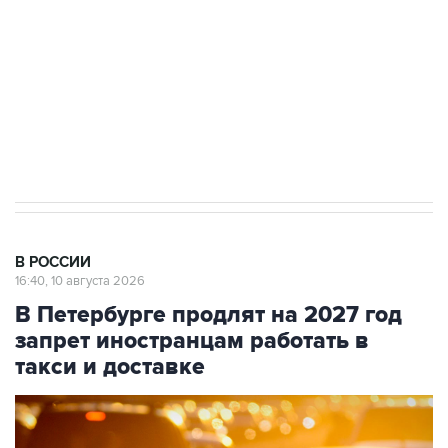
электросетевых объектов и агрокомплексов
Социальная реклама, АНО «Национальные приоритеты».
ИНН 7725383515 Erid: F7NfYUJCUneVdwcydK6A
Путин вывел "Шереметьево" из
стратегического списка с целью снять
препятствие для приватизации
В РОССИИ
16:40, 10 августа 2026
В Петербурге продлят на 2027 год
запрет иностранцам работать в
такси и доставке