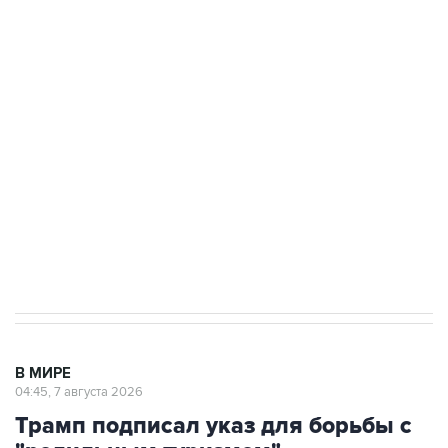
ФСБ сообщила о задержании в Приморье
подростков, готовивших теракт на объекте
Росгвардии
Как российские медицинские технологии
выходят на мировые рынки
Социальная реклама, АНО «Национальные приоритеты».
ИНН 7725383515 Erid: F7NfYUJCUneVdTRF8PRs
Аксенов сообщил о четвертом погибшем в
результате атаки ВСУ на Крым
В МИРЕ
04:45, 7 августа 2026
Трамп подписал указ для борьбы с