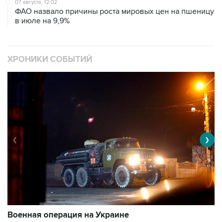
ХРОНИКИ СОБЫТИЙ
❮
❯
Военная операция на Украине
О
11003 материалов
3