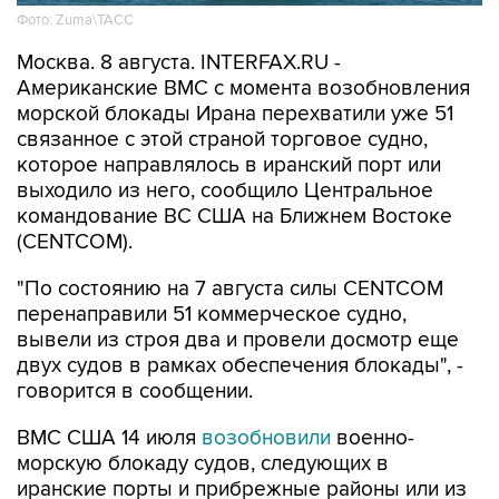
Москва. 8 августа. INTERFAX.RU -
Американские ВМС с момента возобновления
морской блокады Ирана перехватили уже 51
связанное с этой страной торговое судно,
которое направлялось в иранский порт или
выходило из него, сообщило Центральное
командование ВС США на Ближнем Востоке
(CENTCOM).
"По состоянию на 7 августа силы CENTCOM
перенаправили 51 коммерческое судно,
вывели из строя два и провели досмотр еще
двух судов в рамках обеспечения блокады", -
говорится в сообщении.
ВМС США 14 июля
возобновили
военно-
морскую блокаду судов, следующих в
иранские порты и прибрежные районы или из
них. Прежний режим действовал с 13 апреля по
18 июня.