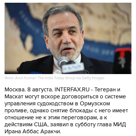
Фото: Arun Kumar/ The India Today Group via Getty Images
Москва. 8 августа. INTERFAX.RU - Тегеран и
Маскат могут вскоре договориться о системе
управления судоходством в Ормузском
проливе, однако снятие блокады с него имеет
отношение не к этим переговорам, а к
действиям США, заявил в субботу глава МИД
Ирана Аббас Аракчи.
"Переговоры с Оманом относительно