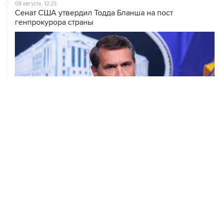
генпрокурора страны
08 августа, 11:53
Хуситы заявили, что действуют против Саудовской
Аравии для снятия блокады с Йемена
08 августа, 11:04
Тайфун "Долфин" достиг юга Японии, пострадали пять
человек