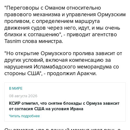
правового механизма и управления Ормузским
проливом, с определением маршрута
движения судов через него, идут, и мы очень
близки к соглашению", - приводит агентство
Tasnim слова министра.
"Но открытие Ормузского пролива зависит от
других условий, включая компенсацию за
нарушения Исламабадского меморандума со
стороны США", - продолжил Аракчи.
В МИРЕ
08 августа 2026
КСИР отметил, что снятие блокады с Ормуза зависит
от согласия США на условия Ирана
Читать подробнее
Он отметил, что в данный момент идет речь о
временном маршруте через Ормузский