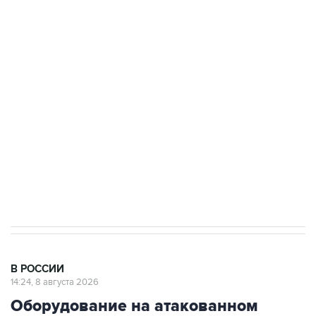
стратегического списка с целью снять
препятствие для приватизации
Беспилотные технологии и ИИ на службе у
электросетевых объектов и агрокомплексов
Социальная реклама, АНО «Национальные приоритеты».
ИНН 7725383515 Erid: F7NfYUJCUneVdwcydK6A
Очаги возгорания на объекте Wildberries в
Свердловской области локализованы
В РОССИИ
14:24, 8 августа 2026
Оборудование на атакованном
БПЛА предприятии в Сызрани
запустят в кратчайшие сроки