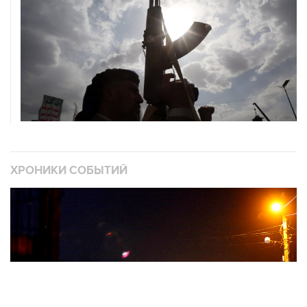
ХРОНИКИ СОБЫТИЙ
❮
❯