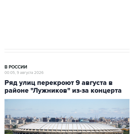
Социальная реклама, АНО «Национальные приоритеты».
ИНН 7725383515 Erid: F7NfYUJCUneVdwcydK6A
Кабмин РФ разрешил до 1 июля 2027 года
импорт, выпуск и обращение бензина Евро 2,
Евро 3, Евро 4
В РОССИИ
00:05, 9 августа 2026
Ряд улиц перекроют 9 августа в
районе "Лужников" из-за концерта