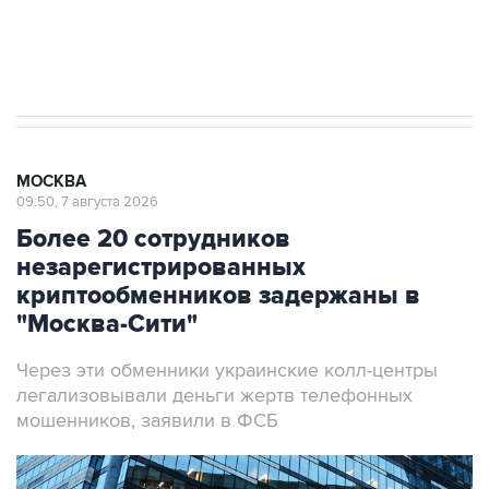
Аксенов сообщил о четвертом погибшем в
результате атаки ВСУ на Крым
МОСКВА
09:50, 7 августа 2026
Более 20 сотрудников
незарегистрированных
криптообменников задержаны в
"Москва-Сити"
Через эти обменники украинские колл-центры
легализовывали деньги жертв телефонных
мошенников, заявили в ФСБ