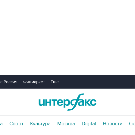
с-Россия
Финмаркет
Еще...
а
Спорт
Культура
Москва
Digital
Новости
С