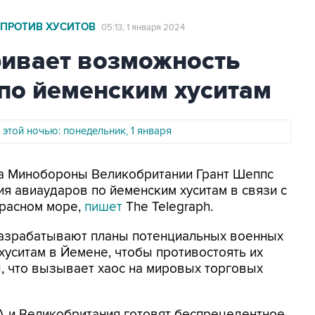
 ПРОТИВ ХУСИТОВ
05:13, 1 января 2024
ривает возможность
по йеменским хуситам
 этой ночью: понедельник, 1 января
ава Минобороны Великобритании Грант Шеппс
я авиаударов по йеменским хуситам в связи с
Красном море,
пишет
The Telegraph.
разрабатывают планы потенциальных военных
уситам в Йемене, чтобы противостоять их
, что вызывает хаос на мировых торговых
А и Великобритания готовят беспрецедентное