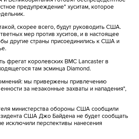
устное предупреждение" хуситам, которое
едельник.
атакой, скорее всего, будут руководить США.
тветных мер против хуситов, и в настоящее
обы другие страны присоединились к США и
ье.
ь фрегат королевских ВМС Lancaster в
ходящегося там эсминца Diamond.
 сомнений: мы привержены привлечению
енности за незаконные захваты и нападения",
теля министерства обороны США сообщили
резидента США Джо Байдена не будет сообщать
 не исключили перспективы нанесения