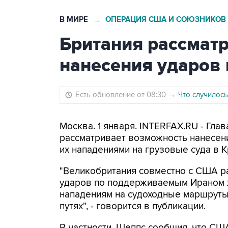
В МИРЕ
ОПЕРАЦИЯ США И СОЮЗНИКОВ
→
Британия рассмат
нанесения ударов 
Есть обновление от 08:30
→
Что случилось
Москва. 1 января. INTERFAX.RU - Гл
рассматривает возможность нанесени
их нападениями на грузовые суда в 
"Великобритания совместно с США 
ударов по поддерживаемым Ираном х
нападениям на судоходные маршруты
путях", - говорится в публикации.
В частности, Шеппс сообщил, что СШ