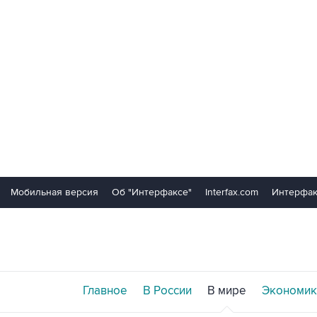
Мобильная версия
Об "Интерфаксе"
Interfax.com
Интерфак
Главное
В России
В мире
Экономик