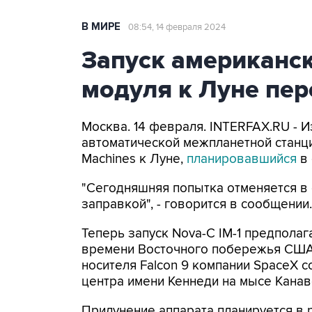
В МИРЕ
08:54, 14 февраля 2024
Запуск американс
модуля к Луне пер
Москва. 14 февраля. INTERFAX.RU - 
автоматической межпланетной станции
Machines к Луне,
планировавшийся
в 
"Сегодняшняя попытка отменяется в 
заправкой", - говорится в сообщении.
Теперь запуск Nova-C IM-1 предполаг
времени Восточного побережья США 
носителя Falcon 9 компании SpaceX 
центра имени Кеннеди на мысе Канав
Прилунение аппарата планируется в 