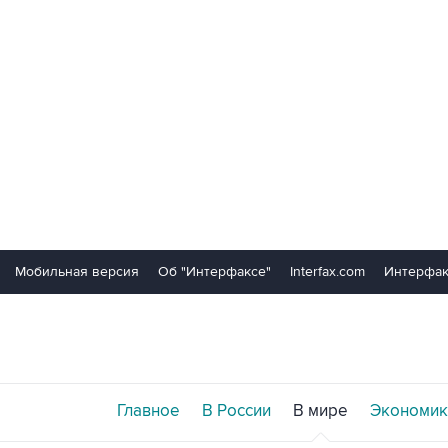
Мобильная версия
Об "Интерфаксе"
Interfax.com
Интерфак
Главное
В России
В мире
Экономик