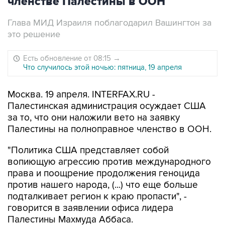
членстве Палестины в ООН
Глава МИД Израиля поблагодарил Вашингтон за
это решение
Есть обновление от 08:15
→
Что случилось этой ночью: пятница, 19 апреля
Москва. 19 апреля. INTERFAX.RU -
Палестинская администрация осуждает США
за то, что они наложили вето на заявку
Палестины на полноправное членство в ООН.
"Политика США представляет собой
вопиющую агрессию против международного
права и поощрение продолжения геноцида
против нашего народа, (...) что еще больше
подталкивает регион к краю пропасти", -
говорится в заявлении офиса лидера
Палестины Махмуда Аббаса.