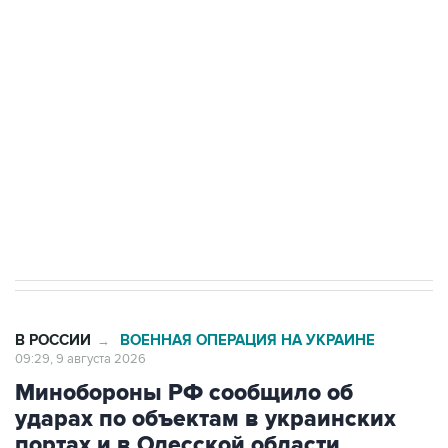
Беспилотные технологии и ИИ на службе у
электросетевых объектов и агрокомплексов
Социальная реклама, АНО «Национальные приоритеты».
ИНН 7725383515 Erid: F7NfYUJCUneVdwcydK6A
Кабмин РФ разрешил до 1 июля 2027 года
импорт, выпуск и обращение бензина Евро 2,
Евро 3, Евро 4
В РОССИИ
ВОЕННАЯ ОПЕРАЦИЯ НА УКРАИНЕ
→
09:29, 9 августа 2026
Минобороны РФ сообщило об
ударах по объектам в украинских
портах и в Одесской области
Москва. 9 августа. INTERFAX.RU - Минобороны