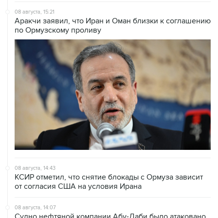
Аракчи заявил, что Иран и Оман близки к соглашению
по Ормузскому проливу
08 августа, 14:43
КСИР отметил, что снятие блокады с Ормуза зависит
от согласия США на условия Ирана
08 августа, 14:07
Судно нефтяной компании Абу-Даби было атаковано
в Ормузском проливе