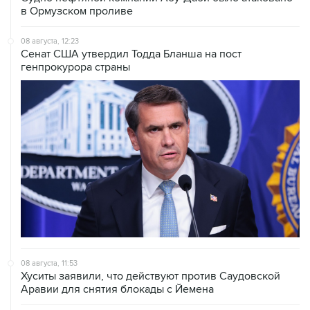
08 августа, 12:23
Сенат США утвердил Тодда Бланша на пост
генпрокурора страны
08 августа, 11:53
Хуситы заявили, что действуют против Саудовской
Аравии для снятия блокады с Йемена
08 августа, 11:04
Тайфун "Долфин" достиг юга Японии, пострадали пять