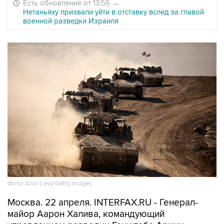
Есть обновление от 13:56
→
Нетаньяху призвали уйти в отставку вслед за главой
военной разведки Израиля
Фото: Amir Levy/Getty Images
Москва. 22 апреля. INTERFAX.RU - Генерал-
майор Аарон Халива, командующий