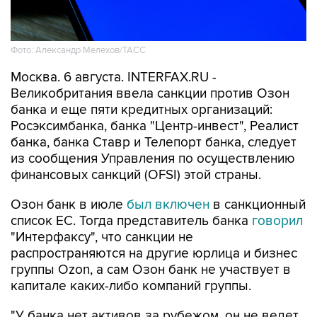
Фото: Александр Мелехов/ТАСС
Москва. 6 августа. INTERFAX.RU -
Великобритания ввела санкции против Озон
банка и еще пяти кредитных организаций:
Росэксимбанка, банка "Центр-инвест", Реалист
банка, банка Ставр и Телепорт банка, следует
из сообщения Управления по осуществлению
финансовых санкций (OFSI) этой страны.
Озон банк в июле
был включен
в санкционный
список ЕС. Тогда представитель банка
говорил
"Интерфаксу", что санкции не
распространяются на другие юрлица и бизнес
группы Ozon, а сам Озон банк не участвует в
капитале каких-либо компаний группы.
"У банка нет активов за рубежом, он не ведет