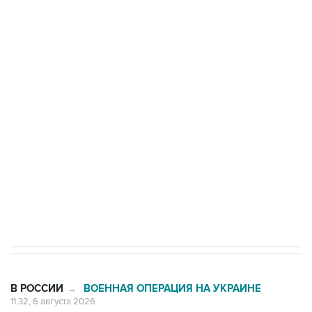
Три человека погибли, двое ранены при атаке
БПЛА на автомобиль в Удмуртии
Путин сообщил о решении сосредоточить в
одних руках все службы тыла Минобороны
Как российские медицинские технологии
выходят на мировые рынки
Социальная реклама, АНО «Национальные приоритеты».
ИНН 7725383515 Erid: F7NfYUJCUneVdTRF8PRs
Трамп заявил, что переговоры с Ираном
начнутся в понедельник
В РОССИИ
ВОЕННАЯ ОПЕРАЦИЯ НА УКРАИНЕ
→
11:32, 6 августа 2026