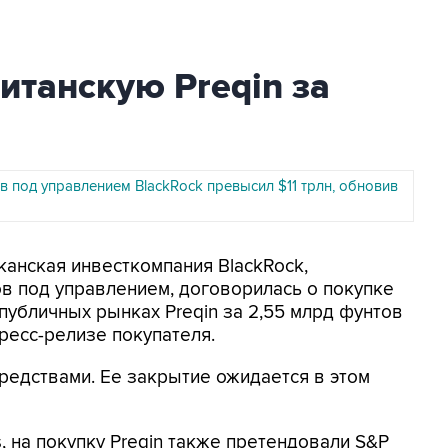
итанскую Preqin за
 под управлением BlackRock превысил $11 трлн, обновив
канская инвесткомпания BlackRock,
в под управлением, договорилась о покупке
публичных рынках Preqin за 2,55 млрд фунтов
пресс-релизе покупателя.
редствами. Ее закрытие ожидается в этом
s, на покупку Preqin также претендовали S&P