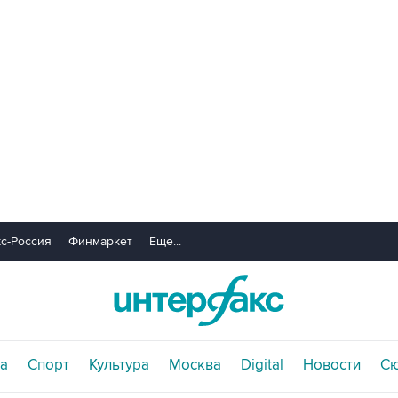
с-Россия
Финмаркет
Еще...
а
Спорт
Культура
Москва
Digital
Новости
С