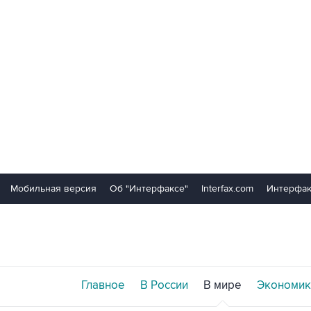
Мобильная версия
Об "Интерфаксе"
Interfax.com
Интерфак
Главное
В России
В мире
Экономик