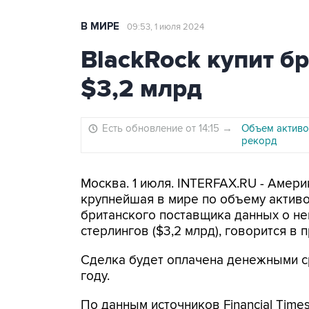
В МИРЕ
09:53, 1 июля 2024
BlackRock купит бр
$3,2 млрд
Есть обновление от 14:15
→
Объем активов
рекорд
Москва. 1 июля. INTERFAX.RU - Амери
крупнейшая в мире по объему активо
британского поставщика данных о не
стерлингов ($3,2 млрд), говорится в 
Сделка будет оплачена денежными с
году.
По данным источников Financial Time