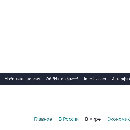
Мобильная версия
Об "Интерфаксе"
Interfax.com
Интерфак
Главное
В России
В мире
Экономик