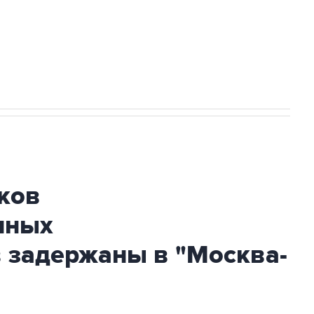
огибшем в результате атаки ВСУ на
ков
нных
 задержаны в "Москва-