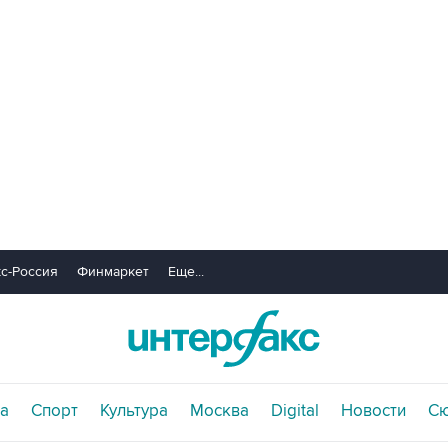
с-Россия
Финмаркет
Еще...
а
Спорт
Культура
Москва
Digital
Новости
С