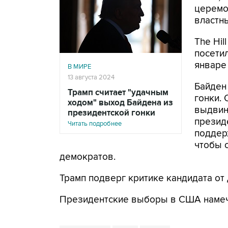
церемо
властн
The Hil
посети
январе 
В МИРЕ
13 августа 2024
Байден
Трамп считает "удачным
гонки.
ходом" выход Байдена из
выдвин
президентской гонки
презид
Читать подробнее
поддер
чтобы 
демократов.
Трамп подверг критике кандидата от
Президентские выборы в США намече