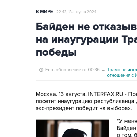
В МИРЕ
22:43, 13 августа 2024
Байден не отказыв
на инаугурации Тр
победы
Есть обновление от 00:36
→
Трамп не искл
отношения с 
Москва. 13 августа. INTERFAX.RU - 
посетит инаугурацию республиканца 
экс-президент победит на выборах.
"У меня
Байден
о том, 