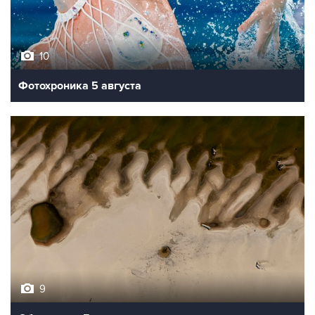
10
Фотохроника 5 августа
9
Обмеление Дуная