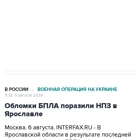
выходят на мировые рынки
Социальная реклама, АНО «Национальные приоритеты».
ИНН 7725383515 Erid: F7NfYUJCUneVdTRF8PRs
Трамп заявил, что переговоры с Ираном
начнутся в понедельник
В РОССИИ
ВОЕННАЯ ОПЕРАЦИЯ НА УКРАИНЕ
→
11:32, 6 августа 2026
Обломки БПЛА поразили НПЗ в
Ярославле
Москва. 6 августа. INTERFAX.RU - В
Ярославской области в результате последней
массированной атаки БПЛА обломки попали в
резервуар нефтеперерабатывающего завода,