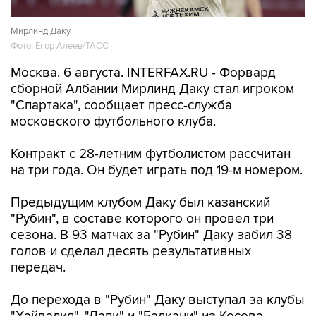
Мирлинд Даку
Фото: Егор Алеев/ТАСС
Москва. 6 августа. INTERFAX.RU - Форвард
сборной Албании Мирлинд Даку стал игроком
"Спартака", сообщает пресс-служба
московского футбольного клуба.
Контракт с 28-летним футболистом рассчитан
на три года. Он будет играть под 19-м номером.
Предыдущим клубом Даку был казанский
"Рубин", в составе которого он провел три
сезона. В 93 матчах за "Рубин" Даку забил 38
голов и сделал десять результативных
передач.
До перехода в "Рубин" Даку выступал за клубы
"Хайвалия", "Лапи" и "Балкани" из Косова,
албанский "Кукеси", хорватский "Осиек" и