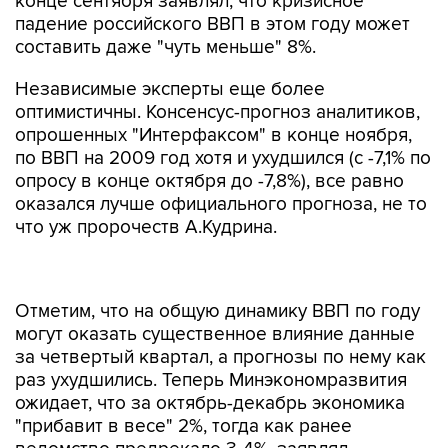
конце сентября заявлял, что кризисное
падение российского ВВП в этом году может
составить даже "чуть меньше" 8%.
Независимые эксперты еще более
оптимистичны. Консенсус-прогноз аналитиков,
опрошенных "Интерфаксом" в конце ноября,
по ВВП на 2009 год хотя и ухудшился (с -7,1% по
опросу в конце октября до -7,8%), все равно
оказался лучше официального прогноза, не то
что уж пророчеств А.Кудрина.
Отметим, что на общую динамику ВВП по году
могут оказать существенное влияние данные
за четвертый квартал, а прогнозы по нему как
раз ухудшились. Теперь Минэкономразвития
ожидает, что за октябрь-декабрь экономика
"прибавит в весе" 2%, тогда как ранее
ведомство предрекало 3-4%, заявлял
замглавы министерства Андрей Клепач.