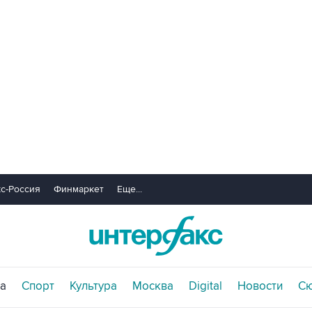
с-Россия
Финмаркет
Еще...
а
Спорт
Культура
Москва
Digital
Новости
С