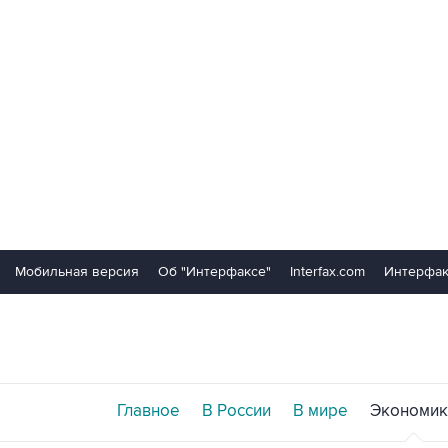
Мобильная версия
Об "Интерфаксе"
Interfax.com
Интерфак
Главное
В России
В мире
Экономик