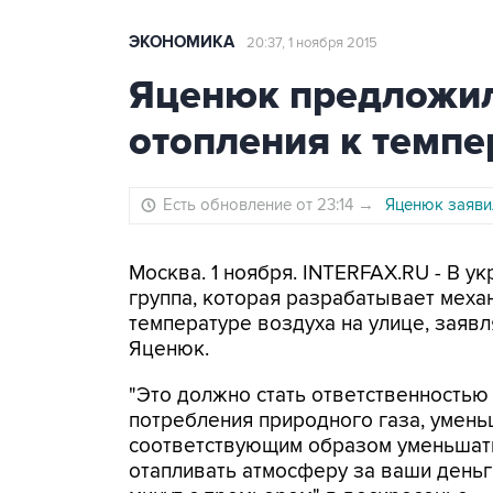
ЭКОНОМИКА
20:37, 1 ноября 2015
Яценюк предложил
отопления к темпе
Есть обновление от 23:14
→
Яценюк заявил
Москва. 1 ноября. INTERFAX.RU - В у
группа, которая разрабатывает меха
температуре воздуха на улице, заяв
Яценюк.
"Это должно стать ответственность
потребления природного газа, умень
соответствующим образом уменьшать
отапливать атмосферу за ваши деньги