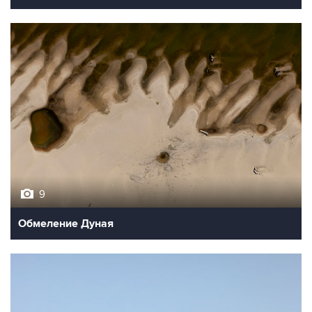
9
Обмеление Дуная