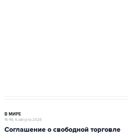
Путин сообщил о решении сосредоточить в
одних руках все службы тыла Минобороны
Как российские медицинские технологии
выходят на мировые рынки
Социальная реклама, АНО «Национальные приоритеты».
ИНН 7725383515 Erid: F7NfYUJCUneVdTRF8PRs
Трамп заявил, что переговоры с Ираном
начнутся в понедельник
В МИРЕ
16:46, 6 августа 2026
Соглашение о свободной торговле