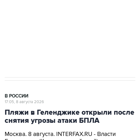
электросетевых объектов и агрокомплексов
Социальная реклама, АНО «Национальные приоритеты».
ИНН 7725383515 Erid: F7NfYUJCUneVdwcydK6A
Кабмин РФ разрешил до 1 июля 2027 года
импорт, выпуск и обращение бензина Евро 2,
Евро 3, Евро 4
В РОССИИ
17:05, 8 августа 2026
Пляжи в Геленджике открыли после
снятия угрозы атаки БПЛА
Москва. 8 августа. INTERFAX.RU - Власти
Геленджика (Краснодарский край)
возобновили работу пляжей курорта, а также