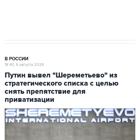
ИНН 7725383515 Erid: F7NfYUJCUneVdTRF8PRs
Аксенов сообщил о четвертом погибшем в
результате атаки ВСУ на Крым
В РОССИИ
18:40, 6 августа 2026
Путин вывел "Шереметьево" из
стратегического списка с целью
снять препятствие для
приватизации