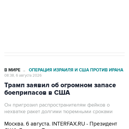
выходят на мировые рынки
Социальная реклама, АНО «Национальные приоритеты».
ИНН 7725383515 Erid: F7NfYUJCUneVdTRF8PRs
Трамп заявил, что переговоры с Ираном
начнутся в понедельник
В МИРЕ
ОПЕРАЦИЯ ИЗРАИЛЯ И США ПРОТИВ ИРАНА
→
08:38, 6 августа 2026
Трамп заявил об огромном запасе
боеприпасов в США
Он пригрозил распространителям фейков о
нехватке ракет долгими тюремными сроками
Москва. 6 августа. INTERFAX.RU - Президент