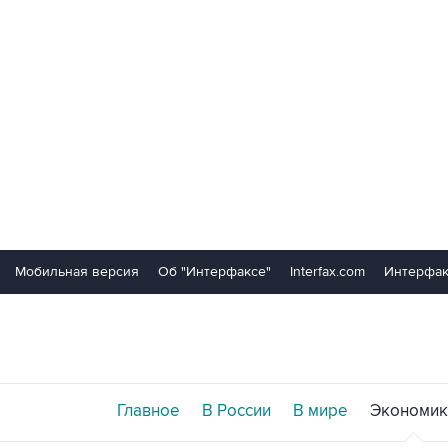
Мобильная версия
Об "Интерфаксе"
Interfax.com
Интерфак
Главное
В России
В мире
Экономик