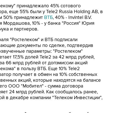
лекому" принадлежало 45% сотового
ра, еще 55% были у Tele2 Russia Holding AB, в
м 50% принадлежит
ВТБ
, 40% - Invintel B.V.
я Мордашова, 10% - у банка "Россия" Юрия
чука и партнеров.
раля "Ростелеком" и ВТБ подписали
ающие документы по сделке, подтвердив
озвученные параметры: "Ростелеком"
тает 17,5% долей Tele2 за 42 млрд рублей,
 за 66 млрд рублей от допэмиссии акций
екома" в пользу ВТБ. Еще 10% Tele2
ратор получает в обмен на 10% собственных
венных акций, которые находятся на балансе
его ООО "Мобител" - сумма договора
ляет 24 млрд рублей. Как сообщалось ранее,
ой в декабре компании "Телеком Инвестиции",