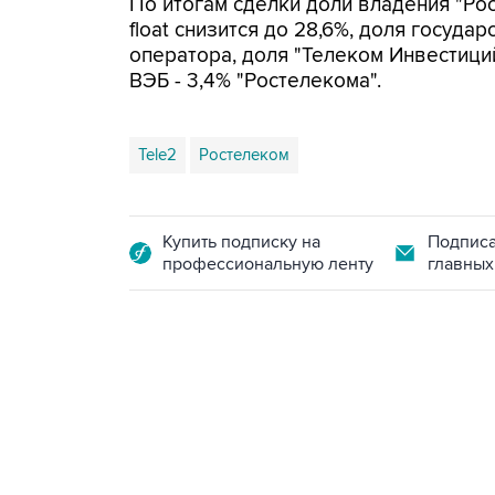
По итогам сделки доли владения "Рос
float снизится до 28,6%, доля государ
оператора, доля "Телеком Инвестиций"
ВЭБ - 3,4% "Ростелекома".
Tele2
Ростелеком
Купить подписку на
Подписа
профессиональную ленту
главных
13:11, 7 августа 2026