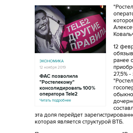
"Росте
операто
которо
Алексе
Коваль
12 фев
обязыв
ранее 
ЭКОНОМИКА
приобре
12 ноября 2019
27,5% -
ФАС позволила
"Ростел
"Ростелекому"
госопе
консолидировать 100%
оператора Tele2
обыкно
Читать подробнее
дочерн
состав
эта доля перейдет зарегистрированн
которая является структурой ВТБ.