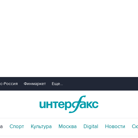
с-Россия
Финмаркет
Еще...
а
Спорт
Культура
Москва
Digital
Новости
С