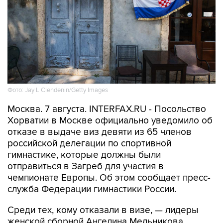
Фото: Jay L Clendenin/Getty Images
Москва. 7 августа. INTERFAX.RU - Посольство
Хорватии в Москве официально уведомило об
отказе в выдаче виз девяти из 65 членов
российской делегации по спортивной
гимнастике, которые должны были
отправиться в Загреб для участия в
чемпионате Европы. Об этом сообщает пресс-
служба Федерации гимнастики России.
Среди тех, кому отказали в визе, — лидеры
женской сборной Ангелина Мельникова,
Виктория Листунова и Анна Калмыкова, а