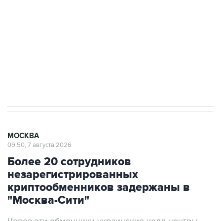
Беспилотные технологии и ИИ на службе у
электросетевых объектов и агрокомплексов
Социальная реклама, АНО «Национальные приоритеты».
ИНН 7725383515 Erid: F7NfYUJCUneVdwcydK6A
Аксенов сообщил о четвертом погибшем в
результате атаки ВСУ на Крым
МОСКВА
09:50, 7 августа 2026
Более 20 сотрудников
незарегистрированных
криптообменников задержаны в
"Москва-Сити"