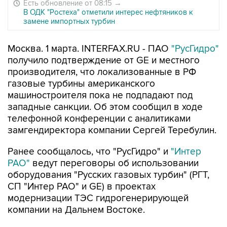
Есть обновление от 08:15
→
В ОДК "Ростеха" отметили интерес нефтяников к
замене импортных турбин
Москва. 1 марта. INTERFAX.RU - ПАО
"РусГидро"
получило подтверждение от GE и местного
производителя, что локализованные в РФ
газовые турбины американского
машиностроителя пока не подпадают под
западные санкции. Об этом сообщил в ходе
телефонной конференции с аналитиками
замгендиректора компании Сергей Теребулин.
Ранее сообщалось, что "РусГидро" и
"Интер
РАО"
ведут переговоры об использовании
оборудования "Русских газовых турбин" (РГТ,
СП "Интер РАО" и GE) в проектах
модернизации ТЭС гидрогенерирующей
компании на Дальнем Востоке.