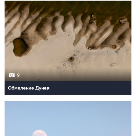
9
Обмеление Дуная