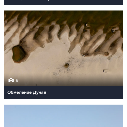
9
Обмеление Дуная