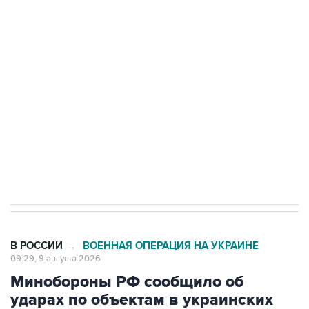
Промышленное предприятие в Самарской
области подверглось атаке БПЛА
Беспилотные технологии и ИИ на службе у
электросетевых объектов и агрокомплексов
Социальная реклама, АНО «Национальные приоритеты».
ИНН 7725383515 Erid: F7NfYUJCUneVdwcydK6A
Кабмин РФ разрешил до 1 июля 2027 года
импорт, выпуск и обращение бензина Евро 2,
Евро 3, Евро 4
В РОССИИ
ВОЕННАЯ ОПЕРАЦИЯ НА УКРАИНЕ
→
09:29, 9 августа 2026
Минобороны РФ сообщило об
ударах по объектам в украинских