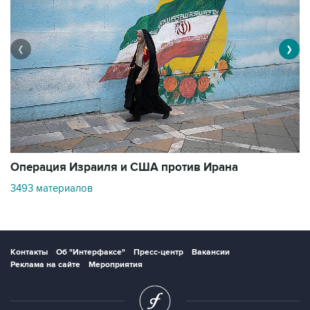
❮
❯
В
Операция Израиля и США против Ирана
1
3493 материалов
Контакты
Об "Интерфаксе"
Пресс-центр
Вакансии
Реклама на сайте
Мероприятия