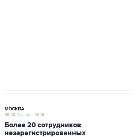
ФСБ сообщила о задержании в Приморье
подростков, готовивших теракт на объекте
Росгвардии
Беспилотные технологии и ИИ на службе у
электросетевых объектов и агрокомплексов
Социальная реклама, АНО «Национальные приоритеты».
ИНН 7725383515 Erid: F7NfYUJCUneVdwcydK6A
Аксенов сообщил о четвертом погибшем в
результате атаки ВСУ на Крым
МОСКВА
09:50, 7 августа 2026
Более 20 сотрудников
незарегистрированных