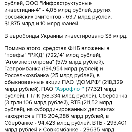
обыкновенные акции ПАО "ДОМ.РФ" (218,329
млрд рублей), ПАО
"Аэрофлот"
(77,321 млрд
рублей), ГТЛК (58,334 млрд рублей), Сбербанка
(3 трлн 106 млрд рублей), ВТБ (211,52 млрд
рублей), на субординированных депозитах
находятся в ГПБ 204,286 млрд рублей, в
Сбербанке - 94,423 млрд рублей, ВТБ - 293,401
млрд рублей и Совкомбанке - 29,635 млрд
рублей.
В июле 2,324 млрд рублей были размещены в
облигации ГТЛК для финансирования
инфраструктурного проекта "Программа
льготного лизинга гражданских судов водного
транспорта", 773,9 млн рублей - на депозите в
ВЭБ.РФ для финансирования проекта по
обновлению подвижного состава
Петербургского метрополитена.
В июле ППК "Фонд развития территорий"