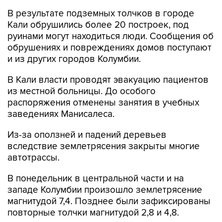
пунктах страны.
Согласно сообщениям Геологической службы
Колумбии, землетрясение стало самым
сильным за последние десять лет.
Колумбия
Купить подписку на профессиональную ленту
Подписаться на рассылку главных новостей сайта
Получать оперативные новости в официальном
канале
НОВОСТИ ПО ТЕМЕ
10 августа 19:08
В Колумбии жертвами землетрясения стали