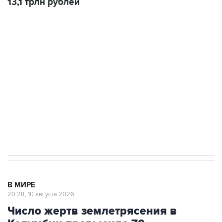
Фото: АР/ТАСС
Москва. 10 августа. INTERFAX.RU - Более 70
человек погибли в результате сильного
землетрясения, произошедшего в
понедельник в Колумбии, более 60 получили
травмы, сообщает колумбийская
телерадиосеть "Караколь".
В результате подземных толчков в городе
Кали обрушились более 20 построек, под
руинами могут находиться люди. Сообщения об