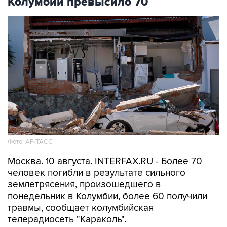
обрушениях и повреждениях домов поступают
и из других городов Колумбии.
В Кали власти проводят эвакуацию пациентов
из местной больницы. До особого
распоряжения отменены занятия в учебных
заведениях Манисалеса.
Из-за оползней и падений деревьев
вследствие землетрясения закрыты многие
автотрассы.
В понедельник в центральной части и на
западе Колумбии произошло землетрясение
магнитудой 7,4. Позднее были зафиксированы
повторные толчки магнитудой 2,8 и 4,8.
Толчки ощущались в столице страны Боготе, а
также в городах Кали, Попайян, Манисалес,
Армениа, Перейра и других населенных