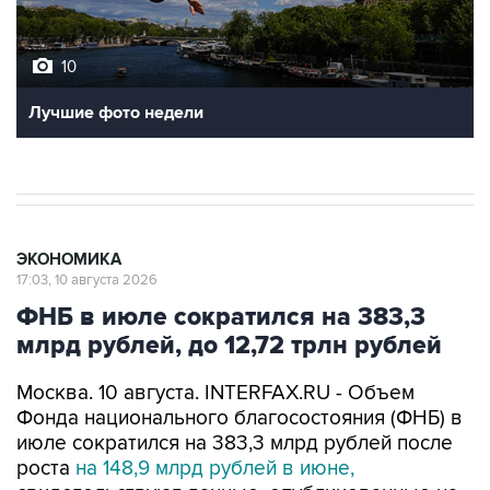
ФНБ в июле сократился на 383,3
млрд рублей, до 12,72 трлн рублей
Москва. 10 августа. INTERFAX.RU - Объем
Фонда национального благосостояния (ФНБ) в
июле сократился на 383,3 млрд рублей после
роста
на 148,9 млрд рублей в июне,
свидетельствуют данные, опубликованные на
сайте Минфина РФ.
Объем ФНБ на 1 августа составил 12 трлн
720,85 млрд рублей (эквивалент $159,295
млрд), или 5,4% ВВП. Месяцем ранее он был на
уровне 13 трлн 104,15 млрд рублей (эквивалент
$168,53 млрд), или 5,6% ВВП.
Ликвидные активы фонда на начало августа
составили 3,693 трлн рублей, или $46,242 млрд
(1,6% ВВП, прогнозируемого на 2026 год) по