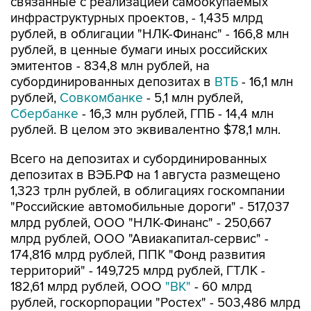
1,323 трлн рублей, в облигациях госкомпании
"Российские автомобильные дороги" - 517,037
млрд рублей, ООО "НЛК-Финанс" - 250,667
млрд рублей, ООО "Авиакапитал-сервис" -
174,816 млрд рублей, ППК "Фонд развития
территорий" - 149,725 млрд рублей, ГТЛК -
182,61 млрд рублей, ООО
"ВК"
- 60 млрд
рублей, госкорпорации "Ростех" - 503,486 млрд
рублей, ООО "Инфраструктурные
инвестиции-4" - 4,05 млрд рублей, других
российских эмитентов - 63,7 млрд рублей,
$1,875 млрд и 10 млрд юаней.
В евробонды Украины инвестировано $3 млрд.
Помимо этого, средства ФНБ вложены в
"префы" "РЖД" (722,141 млрд рублей),
"Атомэнергопрома" (57,5 млрд рублей),
Газпромбанка (194,954 млрд рублей) и
Россельхозбанка (25 млрд рублей), в