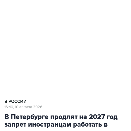
до пяти
Беспилотные технологии и ИИ на службе у
электросетевых объектов и агрокомплексов
Социальная реклама, АНО «Национальные приоритеты».
ИНН 7725383515 Erid: F7NfYUJCUneVdwcydK6A
Путин вывел "Шереметьево" из
стратегического списка с целью снять
препятствие для приватизации
В РОССИИ
16:40, 10 августа 2026
В Петербурге продлят на 2027 год
запрет иностранцам работать в