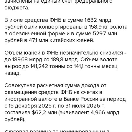
Совокупная расчетная сумма дохода от
размещения средств ФНБ на счетах в
иностранной валюте в Банке России за период
с 15 декабря 2025 г. по 31 июля 2026 г.
составила $62,2 млн (эквивалент 4,966 млрд
рублей).
Курсовая разница по номинированным в
валюте активам ФНБ и переоценка стоимости
золота, в которое инвестированы его
средства, с 1 января по 31 июля составила
67,218 млрд рублей. Сложилась она следующим
образом: переоценка в валюте - 125,777 млрд
рублей, в золоте - минус 73,111 млрд рублей, по
евробондам Украины - 4,892 млрд рублей, по
номинированным в валюте ценным бумагам
российских эмитентов - 9,66 млрд рублей.
Совокупный доход от размещения средств