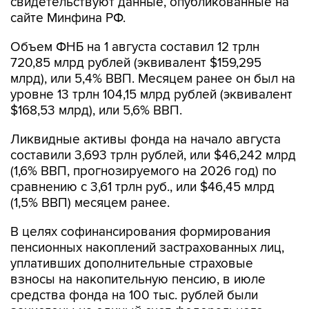
сравнению с 3,61 трлн руб., или $46,45 млрд
(1,5% ВВП) месяцем ранее.
В целях софинансирования формирования
пенсионных накоплений застрахованных лиц,
уплативших дополнительные страховые
взносы на накопительную пенсию, в июле
средства фонда на 100 тыс. рублей были
зачислены на единый счет федерального
бюджета.
В июле средства ФНБ в сумме 1,632 млрд
рублей были конвертированы в 158,9 кг золота
в обезличенной форме и в сумме 529,7 млн
рублей в 47,1 млн китайских юаней.
Объем юаней в ФНБ незначительно снизился -
до 189,68 млрд со 189,8 млрд. Объем золота
вырос до 141,242 тонны со 141,1 тонны месяц
назад.