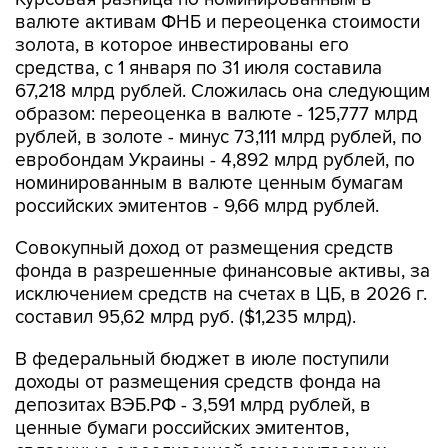
фонда в разрешенные финансовые активы, за
исключением средств на счетах в ЦБ, в 2026 г.
составил 95,62 млрд руб. ($1,235 млрд).
В федеральный бюджет в июле поступили
доходы от размещения средств фонда на
депозитах ВЭБ.РФ - 3,591 млрд рублей, в
ценные бумаги российских эмитентов,
связанные с реализацией самоокупаемых
инфраструктурных проектов, - 1,435 млрд
рублей, в облигации "НЛК-Финанс" - 166,8 млн
рублей, в ценные бумаги иных российских
эмитентов - 834,8 млн рублей, на
субординированных депозитах в
ВТБ
- 16,1 млн
рублей,
Совкомбанке
- 5,1 млн рублей,
Сбербанке
- 16,3 млн рублей, ГПБ - 14,4 млн
рублей. В целом это эквивалентно $78,1 млн.
Всего на депозитах и субординированных
депозитах в ВЭБ.РФ на 1 августа размещено