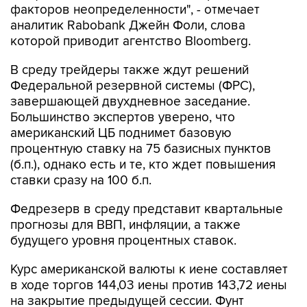
которой приводит агентство Bloomberg.
В среду трейдеры также ждут решений
Федеральной резервной системы (ФРС),
завершающей двухдневное заседание.
Большинство экспертов уверено, что
американский ЦБ поднимет базовую
процентную ставку на 75 базисных пунктов
(б.п.), однако есть и те, кто ждет повышения
ставки сразу на 100 б.п.
Федрезерв в среду представит квартальные
прогнозы для ВВП, инфляции, а также
будущего уровня процентных ставок.
Курс американской валюты к иене составляет
в ходе торгов 144,03 иены против 143,72 иены
на закрытие предыдущей сессии. Фунт
стерлингов торгуется на уровне $1,1341 по
сравнению с $1,1381 по итогам торгов в