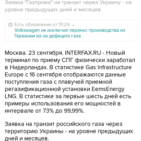
Заявка "Газпрома" на транзит через Украину - на
уровне предыдущих дней и месяцев
Есть обновление от 10:29
→
Volkswagen не исключил перенос производства из
Германии из-за дефицита газа
Москва. 23 сентября. INTERFAX.RU - Новый
терминал по приему СПГ физически заработал
в Нидерландах. В статистике Gas Infrastructure
Europe с 16 сентября отображаются данные
поступления газа с плавучей приемной
регазификационной установки EemsEnergy
LNG. В статистике за первые шесть дней есть
примеры использования его мощностей в
интервале от 73% до 99,99%.
Заявка на транзит российского газа через
территорию Украины - на уровне предыдущих
дней и месяцев.