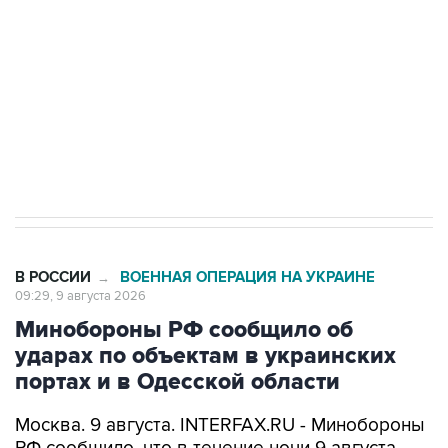
Беспилотные технологии и ИИ на службе у
электросетевых объектов и агрокомплексов
Социальная реклама, АНО «Национальные приоритеты».
ИНН 7725383515 Erid: F7NfYUJCUneVdwcydK6A
Кабмин РФ разрешил до 1 июля 2027 года
импорт, выпуск и обращение бензина Евро 2,
Евро 3, Евро 4
В РОССИИ
ВОЕННАЯ ОПЕРАЦИЯ НА УКРАИНЕ
→
09:29, 9 августа 2026
Минобороны РФ сообщило об
ударах по объектам в украинских
портах и в Одесской области
Москва. 9 августа. INTERFAX.RU - Минобороны