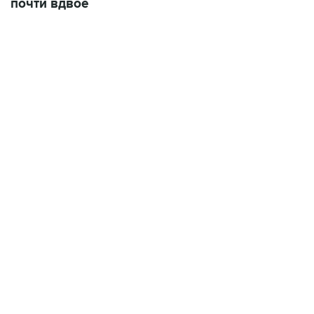
почти вдвое
22:34, 7 августа 2026
сообщил