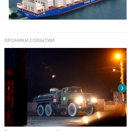
ХРОНИКИ СОБЫТИЙ
❮
❯