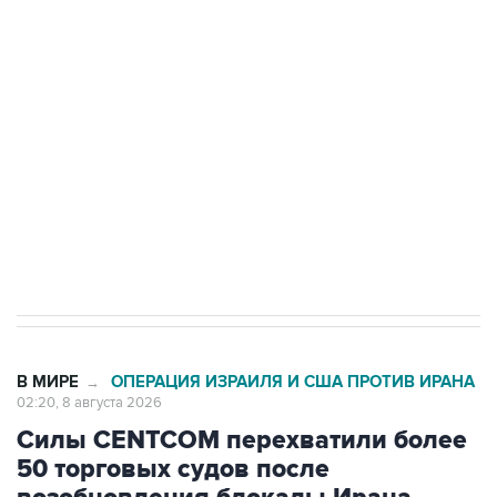
Росгвардии
Беспилотные технологии и ИИ на службе у
электросетевых объектов и агрокомплексов
Социальная реклама, АНО «Национальные приоритеты».
ИНН 7725383515 Erid: F7NfYUJCUneVdwcydK6A
Кабмин РФ разрешил до 1 июля 2027 года
импорт, выпуск и обращение бензина Евро 2,
Евро 3, Евро 4
В МИРЕ
ОПЕРАЦИЯ ИЗРАИЛЯ И США ПРОТИВ ИРАНА
→
02:20, 8 августа 2026
Силы CENTCOM перехватили более
50 торговых судов после