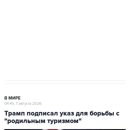
подростков, готовивших теракт на объекте
Росгвардии
Как российские медицинские технологии
выходят на мировые рынки
Социальная реклама, АНО «Национальные приоритеты».
ИНН 7725383515 Erid: F7NfYUJCUneVdTRF8PRs
Аксенов сообщил о четвертом погибшем в
результате атаки ВСУ на Крым
В МИРЕ
04:45, 7 августа 2026
Трамп подписал указ для борьбы с
"родильным туризмом"