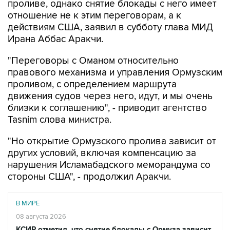
проливе, однако снятие блокады с него имеет
отношение не к этим переговорам, а к
действиям США, заявил в субботу глава МИД
Ирана Аббас Аракчи.
"Переговоры с Оманом относительно
правового механизма и управления Ормузским
проливом, с определением маршрута
движения судов через него, идут, и мы очень
близки к соглашению", - приводит агентство
Tasnim слова министра.
"Но открытие Ормузского пролива зависит от
других условий, включая компенсацию за
нарушения Исламабадского меморандума со
стороны США", - продолжил Аракчи.
В МИРЕ
08 августа 2026
КСИР отметил, что снятие блокады с Ормуза зависит