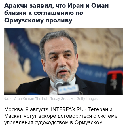
Аракчи заявил, что Иран и Оман
близки к соглашению по
Ормузскому проливу
Фото: Arun Kumar/ The India Today Group via Getty Images
Москва. 8 августа. INTERFAX.RU - Тегеран и
Маскат могут вскоре договориться о системе
управления судоходством в Ормузском