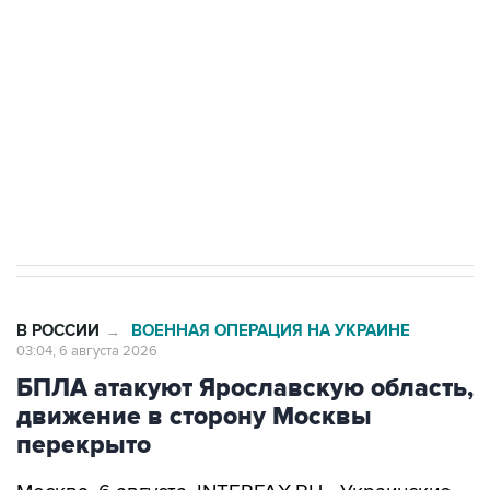
Как российские медицинские технологии
выходят на мировые рынки
Социальная реклама, АНО «Национальные приоритеты».
ИНН 7725383515 Erid: F7NfYUJCUneVdTRF8PRs
Трамп заявил, что переговоры с Ираном
начнутся в понедельник
В РОССИИ
ВОЕННАЯ ОПЕРАЦИЯ НА УКРАИНЕ
→
03:04, 6 августа 2026
БПЛА атакуют Ярославскую область,
движение в сторону Москвы
перекрыто