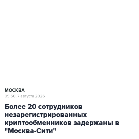
Беспилотные технологии и ИИ на службе у
электросетевых объектов и агрокомплексов
Социальная реклама, АНО «Национальные приоритеты».
ИНН 7725383515 Erid: F7NfYUJCUneVdwcydK6A
Аксенов сообщил о четвертом погибшем в
результате атаки ВСУ на Крым
МОСКВА
09:50, 7 августа 2026
Более 20 сотрудников
незарегистрированных
криптообменников задержаны в
"Москва-Сити"