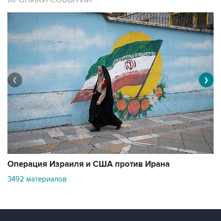
ХРОНИКИ СОБЫТИЙ
❮
❯
В
Операция Израиля и США против Ирана
11
3492 материалов