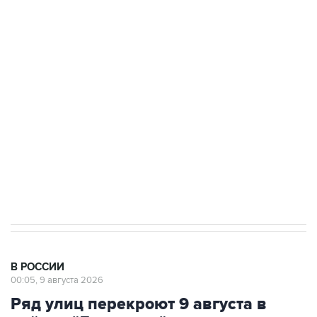
Промышленное предприятие в Самарской
области подверглось атаке БПЛА
Беспилотные технологии и ИИ на службе у
электросетевых объектов и агрокомплексов
Социальная реклама, АНО «Национальные приоритеты».
ИНН 7725383515 Erid: F7NfYUJCUneVdwcydK6A
Кабмин РФ разрешил до 1 июля 2027 года
импорт, выпуск и обращение бензина Евро 2,
Евро 3, Евро 4
В РОССИИ
00:05, 9 августа 2026
Ряд улиц перекроют 9 августа в