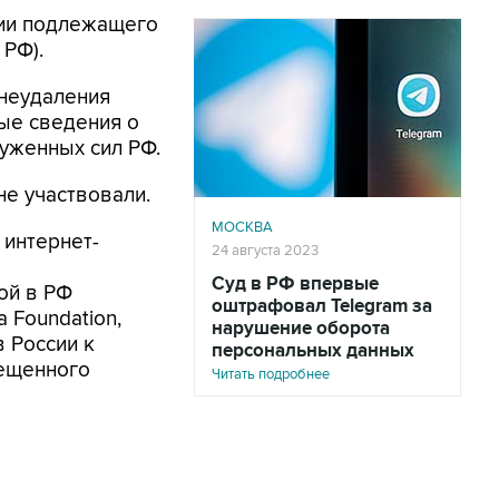
нии подлежащего
 РФ).
 неудаления
ые сведения о
уженных сил РФ.
не участвовали.
МОСКВА
 интернет-
24 августа 2023
Суд в РФ впервые
ой в РФ
оштрафовал Telegram за
a Foundation,
нарушение оборота
в России к
персональных данных
рещенного
Читать подробнее