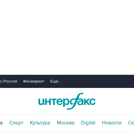
с-Россия
Финмаркет
Еще...
а
Спорт
Культура
Москва
Digital
Новости
С