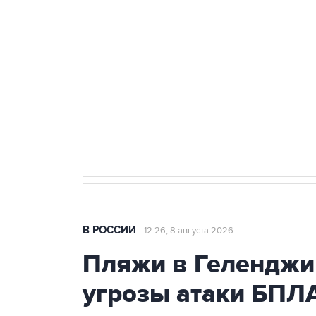
Беспилотные технологии и ИИ н
агрокомплексов
Социальная реклама, АНО «Национальные приоритеты».
И
Кабмин РФ разрешил до 1 июля 
бензина Евро 2, Евро 3, Евро 4
В РОССИИ
12:26, 8 августа 2026
Пляжи в Геленджи
угрозы атаки БПЛ