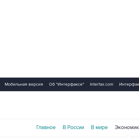
Мобильная версия
Об "Интерфаксе"
Interfax.com
Интерфак
Главное
В России
В мире
Экономик