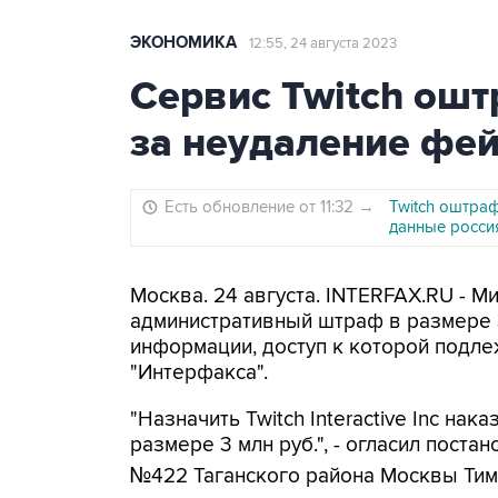
ЭКОНОМИКА
12:55, 24 августа 2023
Сервис Twitch ошт
за неудаление фе
Есть обновление от 11:32
→
Twitch оштраф
данные росси
Москва. 24 августа. INTERFAX.RU - М
административный штраф в размере 3
информации, доступ к которой подл
"Интерфакса".
"Назначить Twitch Interactive Inc на
размере 3 млн руб.", - огласил пост
№422 Таганского района Москвы Тим