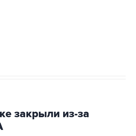
а службе у электросетевых объектов и
НН 7725383515 Erid: F7NfYUJCUneVdwcydK6A
2027 года импорт, выпуск и обращение
ке закрыли из-за
А