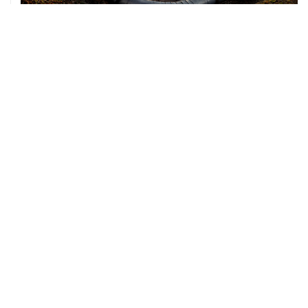
07 августа, 12:02
ФАО назвало причины роста мировых цен на пшеницу
в июле на 9,9%
07 августа, 10:15
Китай в июне сохранил импорт газа на стабильном
уровне