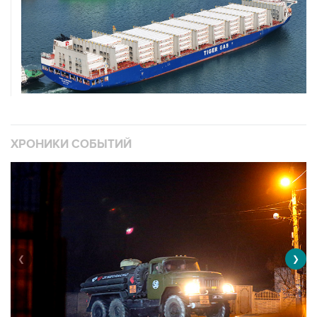
ХРОНИКИ СОБЫТИЙ
❮
❯