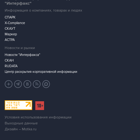
"Интерфакс"
Информация о компаниях, товарах и людях
СПАРК
X-Compliance
СКАУТ
Маркер
АСТРА
Новости и рынки
Новости "Интерфакса"
СКАН
RUDATA
Центр раскрытия корпоративной информации
Условия использования информации
Выходные данные
Дизайн – Motka.ru