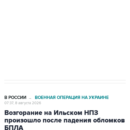
Беспилотные технологии и ИИ на службе у
электросетевых объектов и агрокомплексов
Социальная реклама, АНО «Национальные приоритеты».
ИНН 7725383515 Erid: F7NfYUJCUneVdwcydK6A
Кабмин РФ разрешил до 1 июля 2027 года
импорт, выпуск и обращение бензина Евро 2,
Евро 3, Евро 4
В РОССИИ
ВОЕННАЯ ОПЕРАЦИЯ НА УКРАИНЕ
→
07:37, 8 августа 2026
Возгорание на Ильском НПЗ
произошло после падения обломков
БПЛА
Москва. 8 августа. INTERFAX.RU - В результате