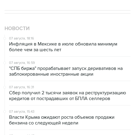
НОВОСТИ
07 августа, 18:16
Инфляция в Мексике в июле обновила минимум
более чем за шесть лет
07 августа, 16:59
"СПБ биржа" прорабатывает запуск деривативов на
заблокированные иностранные акции
07 августа, 16:31
Сбер получил 2 тысячи заявок на реструктуризацию
кредитов от пострадавших от БПЛА селлеров
07 августа, 15:43
Власти Крыма ожидают роста объемов продажи
бензина со следующей недели
07 августа, 14:47
Bank of America тратит более $250 млн в год на
лекарства для похудения для сотрудников