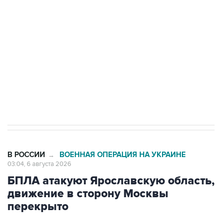
одних руках все службы тыла Минобороны
Как российские медицинские технологии
выходят на мировые рынки
Социальная реклама, АНО «Национальные приоритеты».
ИНН 7725383515 Erid: F7NfYUJCUneVdTRF8PRs
Трамп заявил, что переговоры с Ираном
начнутся в понедельник
В РОССИИ
ВОЕННАЯ ОПЕРАЦИЯ НА УКРАИНЕ
→
03:04, 6 августа 2026
БПЛА атакуют Ярославскую область,
движение в сторону Москвы
перекрыто